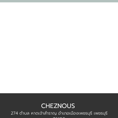
CHEZNOUS
274 ตำบล หาดเจ้าสำราญ อำเภอเมืองเพชรบุรี เพชรบุรี