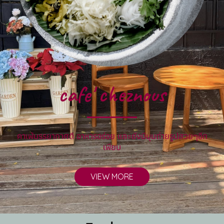
cafe' cheznous
คาเฟ่บรรยากาศดี อาหารอร่อย และยังมีมุมถ่ายรูปสวยๆอีก
เพียบ
VIEW MORE